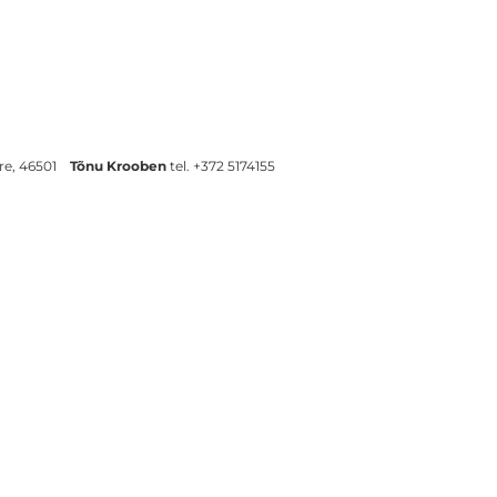
re, 46501
Tõnu Krooben
tel. +372 5174155